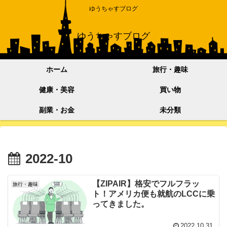
ゆうちゃすブログ
ゆうちゃすブログ
ホーム
旅行・趣味
健康・美容
買い物
副業・お金
未分類
2022-10
【ZIPAIR】格安でフルフラッ
旅行・趣味
ト！アメリカ便も就航のLCCに乗
ってきました。
2022.10.31